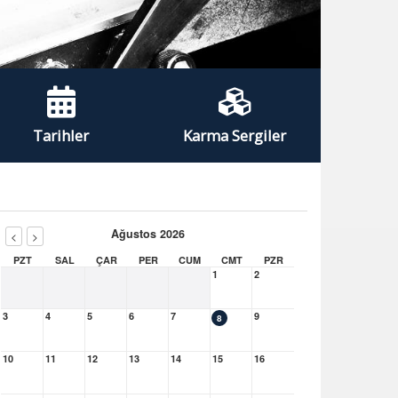
Tarihler
Karma Sergiler
Ağustos 2026
<
>
PZT
SAL
ÇAR
PER
CUM
CMT
PZR
1
2
3
4
5
6
7
9
8
10
11
12
13
14
15
16